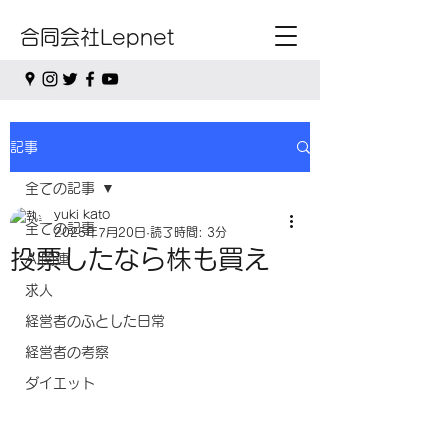
合同会社Lepnet
記事
全ての記事
yuki kato
全ての記事
2025年7月20日
読了時間: 3分
投票したなら株も買え
AI関連
求人
経営者のふとした日常
経営者の考察
ダイエット