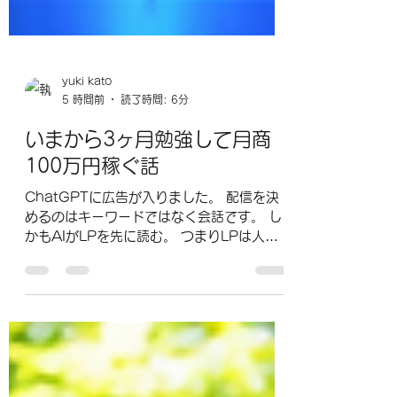
yuki kato
5 時間前
読了時間: 6分
いまから3ヶ月勉強して月商
100万円稼ぐ話
ChatGPTに広告が入りました。 配信を決
めるのはキーワードではなく会話です。 し
かもAIがLPを先に読む。 つまりLPは人間
とAIの両方に読まれる時代へ。 LP生成と会
話広告管理のセット販売は狙い目だと思いま