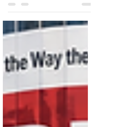
yuki kato
1 日前
読了時間: 3分
なぜ人は見えるものにしか価
値を感じられないのか？
見えるものに投資するとは誰にでも分かるこ
とではない。 知識と経験によってまだ多く
の人には見えていない構造が自分には見えて
いる状態のことだと思う。 構造と気質と透
明性が重なったときにその会社にしか出せな
い価値が生まれるんです。