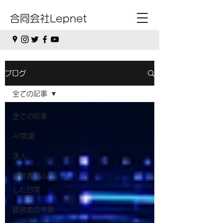
合同会社Lepnet
ブログ
全ての記事
全ての記事
AI関連
求人
経営者のふと
した日常
経営者の考察