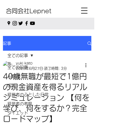
合同会社Lepnet
記事
全ての記事
yuki kato
全ての記事
2025年6月27日
読了時間: 3分
40歳無職が最短で1億円
AI関連
の現金資産を得るリアル
求人
経営者のふとした日常
シミュレーション 【何を
経営者の考察
学び、何をするか？完全
ダイエット
ロードマップ】