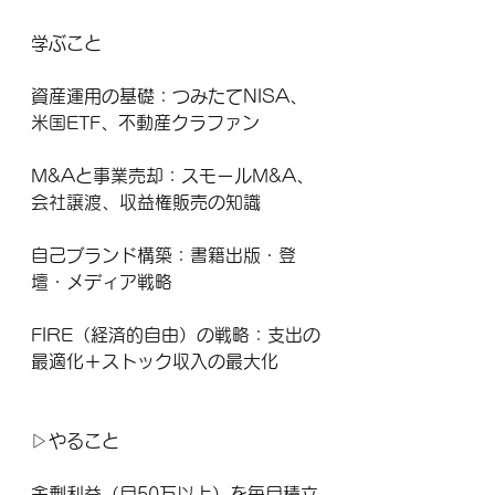
学ぶこと
資産運用の基礎：つみたてNISA、
米国ETF、不動産クラファン
M&Aと事業売却：スモールM&A、
会社譲渡、収益権販売の知識
自己ブランド構築：書籍出版・登
壇・メディア戦略
FIRE（経済的自由）の戦略：支出の
最適化＋ストック収入の最大化
▷やること
余剰利益（月50万以上）を毎月積立