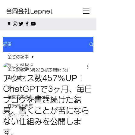
合同会社Lepnet
記事
全ての記事
yuki kato
全ての記事
2025年6月22日
読了時間: 5分
アクセス数457%UP！
AI関連
ChatGPTで3ヶ月、毎日
求人
経営者のふとした日常
ブログを書き続けた結
経営者の考察
果。書くことが苦になら
ダイエット
ない仕組みを公開しま
す。