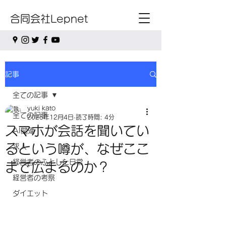
合同会社Lepnet
記事
全ての記事
yuki kato
全ての記事
2025年12月4日
読了時間: 4分
スマホが会話を聞いてい
AI関連
るという噂が、なぜここ
求人
経営者のふとした日常
まで広まるのか？
経営者の考察
ダイエット