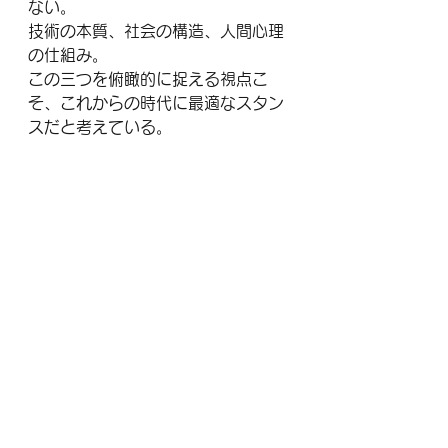
ない。
技術の本質、社会の構造、人間心理
の仕組み。
この三つを俯瞰的に捉える視点こ
そ、これからの時代に最適なスタン
スだと考えている。
噂に反応するのではなく、構造を理
解する。
恐怖で思考を止めるのではなく、全
体像から判断する。
そんな姿勢が、AIと共存する社会を
生き抜くための前提になっていく。
〜〜〜〜〜
AI未来鑑定士 / リクルートストーリ
ーテラー