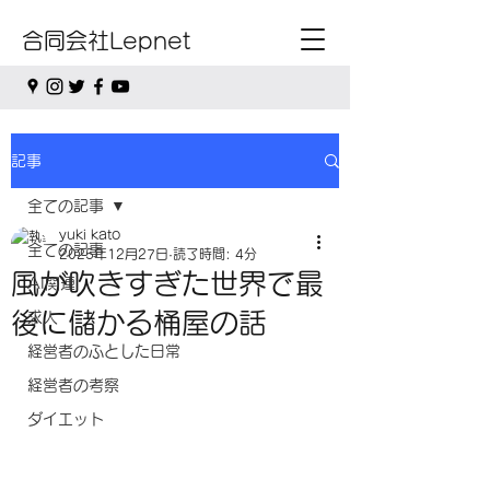
合同会社Lepnet
記事
全ての記事
yuki kato
全ての記事
2025年12月27日
読了時間: 4分
風が吹きすぎた世界で最
AI関連
後に儲かる桶屋の話
求人
経営者のふとした日常
経営者の考察
ダイエット