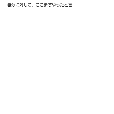
自分に対して、ここまでやったと言
い切れる行動を取れる場所だからで
す。
その一点だけでも、達成率が上がる
理由としては十分だと思います。
――――――――――
AI未来鑑定士 / リクルートストーリ
ーテラー
合同会社Lepnet　代表社員　加藤
勇気
応募を来させるプロの会社。
1日1000円のX投稿代行
投稿＋エンゲージ活動まで対応
詳しくはウェブへ → 
https://www.lepnet.