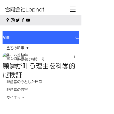
合同会社Lepnet
記事
全ての記事
yuki kato
全ての記事
1月5日
読了時間: 3分
願いが叶う理由を科学的
AI関連
に検証
求人
経営者のふとした日常
経営者の考察
ダイエット