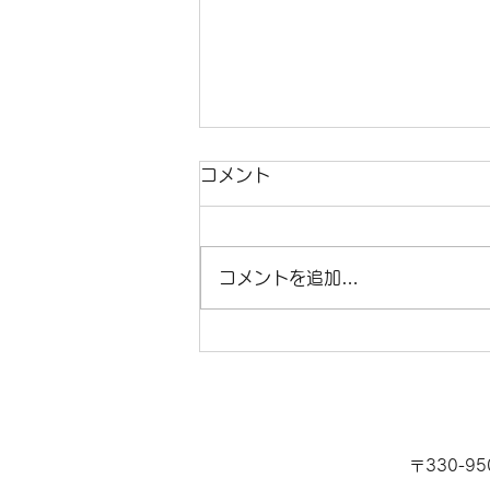
コメント
コメントを追加…
AIは最強の武器。でも使いこ
なせる人は一握りという現
実。
〒330-