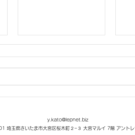
選挙に行っても社会は変わら
Ap
ない。だから、行く理由を考
明ら
えてみた。 変わるのは、社会
y.kato@lepnet.biz
9501 埼玉県さいたま市大宮区桜木町２−３ 大宮マルイ 7階 アント
じゃなくて自分の中かもしれ