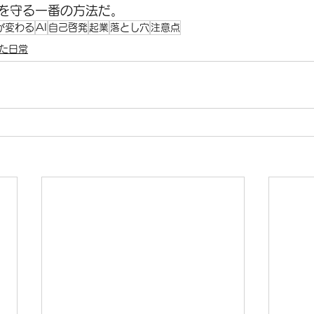
を守る一番の方法だ。
が変わる
AI
自己啓発
起業
落とし穴
注意点
た日常