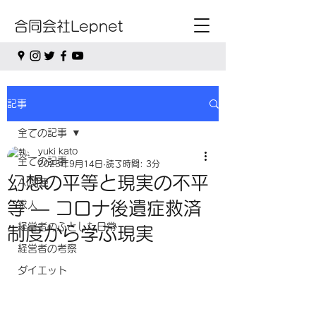
合同会社Lepnet
記事
全ての記事
yuki kato
全ての記事
2025年9月14日
読了時間: 3分
幻想の平等と現実の不平
AI関連
等 ― コロナ後遺症救済
求人
経営者のふとした日常
制度から学ぶ現実
経営者の考察
ダイエット