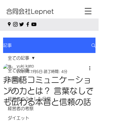
合同会社Lepnet
記事
全ての記事
yuki kato
全ての記事
2025年7月5日
読了時間: 4分
非言語コミュニケーショ
AI関連
ンの力とは？ 言葉なしで
求人
経営者のふとした日常
も伝わる本音と信頼の話
経営者の考察
ダイエット