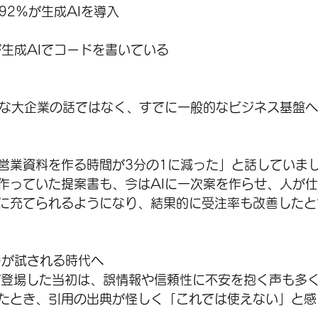
業の92％が生成AIを導入
が生成AIでコードを書いている
別な大企業の話ではなく、すでに一般的なビジネス基盤
営業資料を作る時間が3分の1に減った」と話していま
作っていた提案書も、今はAIに一次案を作らせ、人が
に充てられるようになり、結果的に受注率も改善したと
力が試される時代へ
rchが登場した当初は、誤情報や信頼性に不安を抱く声も多
たとき、引用の出典が怪しく「これでは使えない」と感