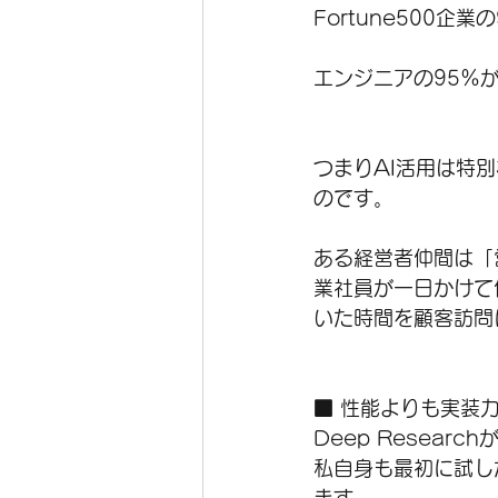
Fortune500企
エンジニアの95％
つまりAI活用は特
のです。
ある経営者仲間は「
業社員が一日かけて
いた時間を顧客訪問
■ 性能よりも実装
Deep Resea
私自身も最初に試し