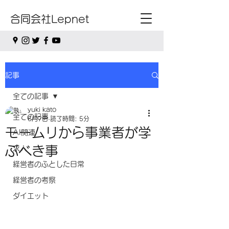
合同会社Lepnet
記事
全ての記事
yuki kato
全ての記事
6月7日
読了時間: 5分
モームリから事業者が学
AI関連
ぶべき事
求人
経営者のふとした日常
経営者の考察
ダイエット