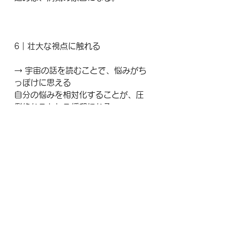
6｜壮大な視点に触れる
→ 宇宙の話を読むことで、悩みがち
っぽけに思える
自分の悩みを相対化することが、圧
倒的なストレス緩和になる。
宇宙の時間軸、銀河のスケール、地
球46億年の歴史…そういった壮大な
物語に触れると、
今自分が抱えている悩みが「そんな
に大事なことだろうか？」と脳が自
然に整理を始める。
■命を守るには「安心と肯定感」を