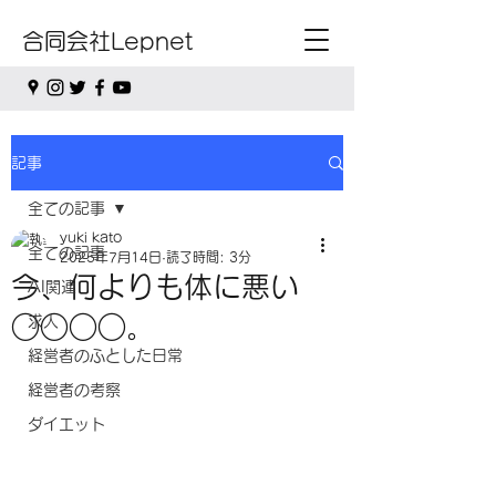
合同会社Lepnet
記事
全ての記事
yuki kato
全ての記事
2025年7月14日
読了時間: 3分
今、何よりも体に悪い
AI関連
○○○○。
求人
経営者のふとした日常
経営者の考察
ダイエット