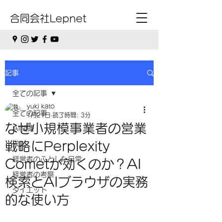
合同会社Lepnet
記事
全ての記事
yuki kato
全ての記事
1月21日
読了時間: 3分
なぜ小規模事業者の営業
AI関連
戦略にPerplexity
求人
経営者のふとした日常
Cometが効くのか？AI
経営者の考察
検索とAIブラウザの実務
ダイエット
的な使い方