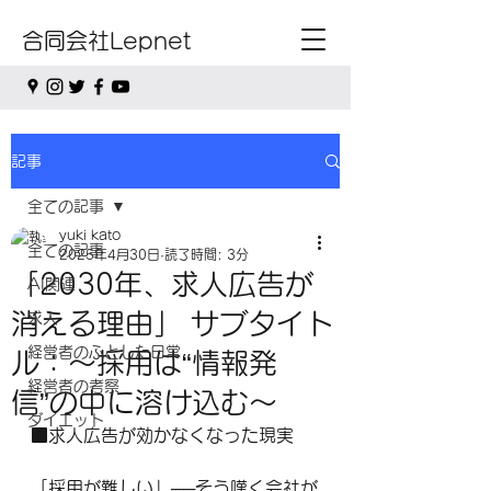
合同会社Lepnet
記事
全ての記事
yuki kato
全ての記事
2025年4月30日
読了時間: 3分
「2030年、求人広告が
AI関連
消える理由」 サブタイト
求人
経営者のふとした日常
ル：〜採用は“情報発
経営者の考察
信”の中に溶け込む〜
ダイエット
■求人広告が効かなくなった現実
「採用が難しい」──そう嘆く会社が