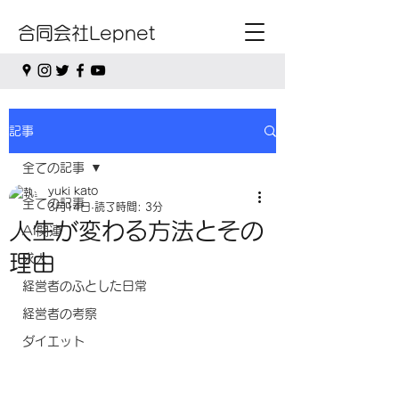
合同会社Lepnet
記事
全ての記事
yuki kato
全ての記事
3月14日
読了時間: 3分
人生が変わる方法とその
AI関連
理由
求人
経営者のふとした日常
経営者の考察
ダイエット