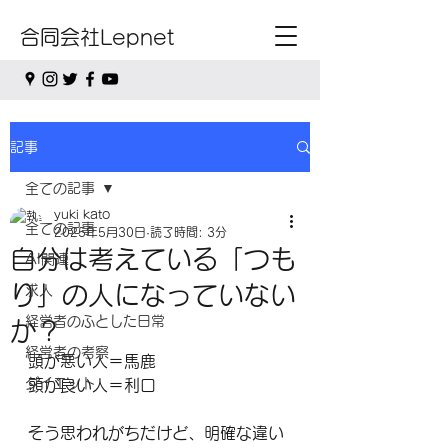
合同会社Lepnet
記事
全ての記事
yuki kato
全ての記事
2025年5月30日
読了時間: 3分
自分は考えている「つも
AI関連
り」の人になっていない
求人
経営者のふとした日常
か？
経営者の考察
頭が悪い人＝馬鹿
ダイエット
頭が良い人＝利口
そう思われがちだけど、明確な違い