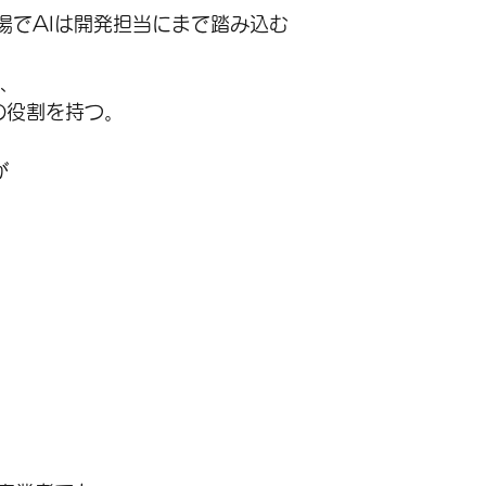
tyの登場でAIは開発担当にまで踏み込む
ら、
手足の役割を持つ。
が