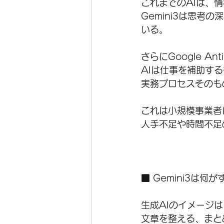
これまでのAIは、
Gemini3は思
いる。
さらにGoogle A
AIは仕事を補助す
実務プロセスそのも
これは小規模事業者
人手不足や時間不足
■ Gemini3は何
生成AIのイメージは
文章を整える、まと