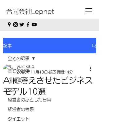
合同会社Lepnet
記事
全ての記事
yuki kato
全ての記事
2025年11月19日
読了時間: 4分
AIに考えさせたビジネス
AI関連
モデル10選
求人
経営者のふとした日常
経営者の考察
ダイエット