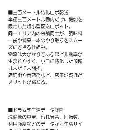
■三百メートル特化ロボ配送
半径三百メートル圏内だけに機能を
限定した超小型配送ロボット。
同一エリア内の店舗同士が、調味料
一袋や備品一本のやり取りをスムー
ズにできる仕組み。
物流は大がかりであるほど非効率が
生まれやすく、小口に特化した領域
は未だに未開拓。
店舗街や商店街など、密集地域ほど
メリットが跳ねる。
■ドラム式生活データ診断
洗濯機の重量、汚れ具合、回転数、
利用頻度などのデータから生活サイ