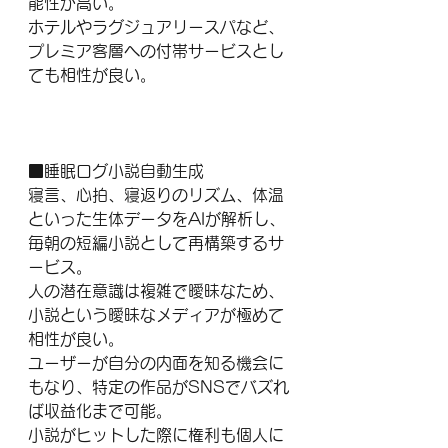
能性が高い。
ホテルやラグジュアリースパなど、
プレミア客層への付帯サービスとし
ても相性が良い。
■睡眠ログ小説自動生成
寝言、心拍、寝返りのリズム、体温
といった生体データをAIが解析し、
毎朝の短編小説として再構築するサ
ービス。
人の潜在意識は複雑で曖昧なため、
小説という曖昧なメディアが極めて
相性が良い。
ユーザーが自分の内面を知る機会に
もなり、特定の作品がSNSでバズれ
ば収益化まで可能。
小説がヒットした際に権利も個人に