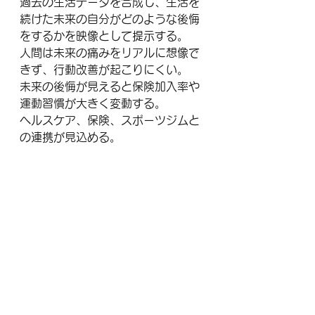
過去の生活データを合成し、生活を
続けた未来の自分がどのような後悔
をするかを映像として提示する。
人間は未来の痛みをリアルに想像で
きず、行動改善が起こりにくい。
未来の後悔が見えると保険加入率や
運動習慣が大きく変動する。
ヘルスケア、保険、スポーツジムと
の連携が見込める。
■家具のデジタル双子ペット化
自宅の家具を3Dスキャンし、家具を
キャラクター化したAIが寿命や掃除
時期、レイアウト変更を提案する仕
組み。
単なるスマートホームではなく、感
情を加えたUXに進化させる。