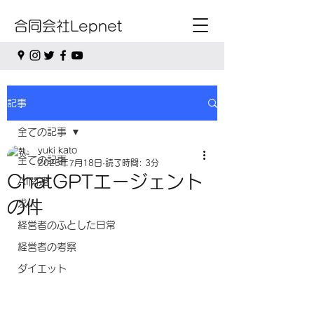
合同会社Lepnet
記事
全ての記事
yuki kato
全ての記事
2025年7月18日
読了時間: 3分
ChatGPTエージェント
AI関連
の件
求人
経営者のふとした日常
経営者の考察
ダイエット