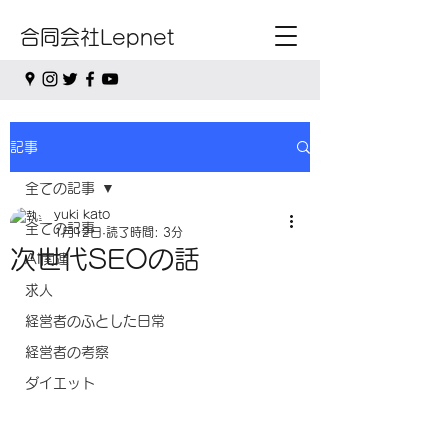
合同会社Lepnet
記事
全ての記事
yuki kato
全ての記事
1月12日
読了時間: 3分
次世代SEOの話
AI関連
求人
経営者のふとした日常
経営者の考察
ダイエット