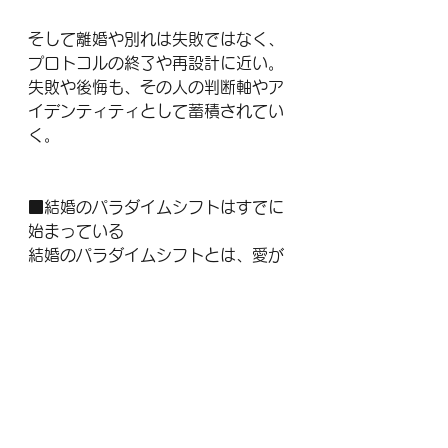
そして離婚や別れは失敗ではなく、
プロトコルの終了や再設計に近い。
失敗や後悔も、その人の判断軸やア
イデンティティとして蓄積されてい
く。
■結婚のパラダイムシフトはすでに
始まっている
結婚のパラダイムシフトとは、愛が
冷めた社会の話ではない。
人間関係を神話から運用へ引き戻す
試みだと思っている。
どちらにしても、結婚という概念は
変化を余儀なくされている。
誰が、どんな形で、どんな名前をつ
けて広げていくのかは分からない。
ただ、関係性が更新前提の設計に向