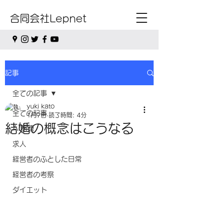
合同会社Lepnet
記事
全ての記事
yuki kato
全ての記事
1月7日
読了時間: 4分
結婚の概念はこうなる
AI関連
求人
経営者のふとした日常
経営者の考察
ダイエット