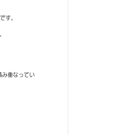
らです。
。
積み重なってい