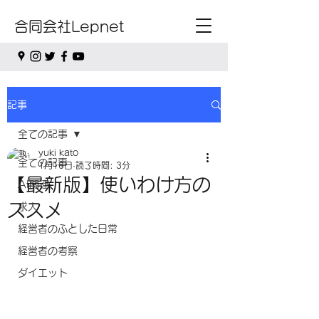
合同会社Lepnet
記事
全ての記事
yuki kato
全ての記事
1月16日
読了時間: 3分
【最新版】使いわけ方の
AI関連
ススメ
求人
経営者のふとした日常
経営者の考察
ダイエット