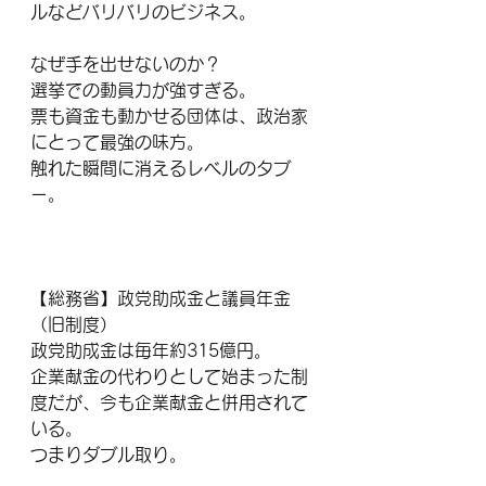
ルなどバリバリのビジネス。
なぜ手を出せないのか？
選挙での動員力が強すぎる。
票も資金も動かせる団体は、政治家
にとって最強の味方。
触れた瞬間に消えるレベルのタブ
ー。
【総務省】政党助成金と議員年金
（旧制度）
政党助成金は毎年約315億円。
企業献金の代わりとして始まった制
度だが、今も企業献金と併用されて
いる。
つまりダブル取り。