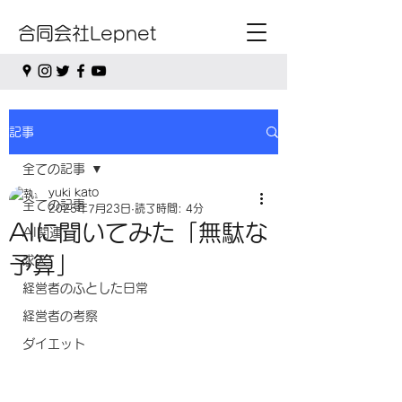
合同会社Lepnet
記事
全ての記事
yuki kato
全ての記事
2025年7月23日
読了時間: 4分
AIに聞いてみた「無駄な
AI関連
予算」
求人
経営者のふとした日常
経営者の考察
ダイエット