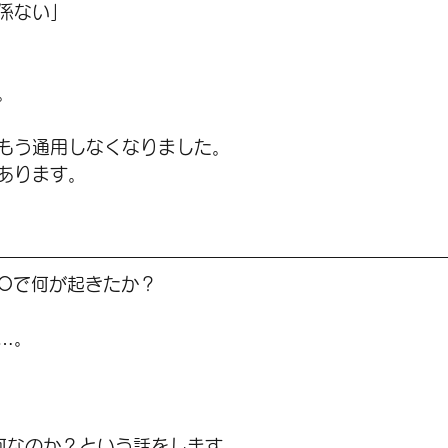
係ない」
。
もう通用しなくなりました。
あります。
 I/Oで何が起きたか？
…。
何なのか？という話をします。