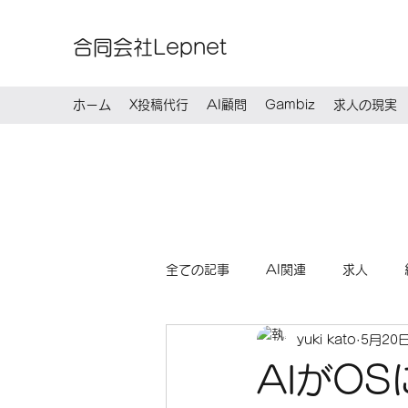
合同会社Lepnet
ホーム
X投稿代行
AI顧問
Gambiz
求人の現実
全ての記事
AI関連
求人
yuki kato
5月20
AIがO