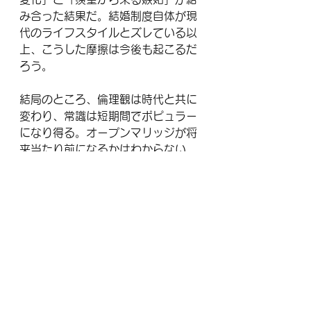
み合った結果だ。結婚制度自体が現
代のライフスタイルとズレている以
上、こうした摩擦は今後も起こるだ
ろう。
結局のところ、倫理観は時代と共に
変わり、常識は短期間でポピュラー
になり得る。オープンマリッジが将
来当たり前になるかはわからない
が、今回の出来事は「その過渡期に
おける典型的な現象」として歴史に
刻まれるはずだ。
——————————————
AI未来鑑定士 / リクルートストーリ
ーテラー
合同会社Lepnet　代表社員　加藤