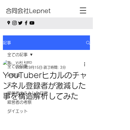
合同会社Lepnet
記事
全ての記事
yuki kato
全ての記事
2025年9月15日
読了時間: 3分
YouTuberヒカルのチャ
AI関連
ンネル登録者が激減した
求人
経営者のふとした日常
事を構造解析してみた
経営者の考察
ダイエット