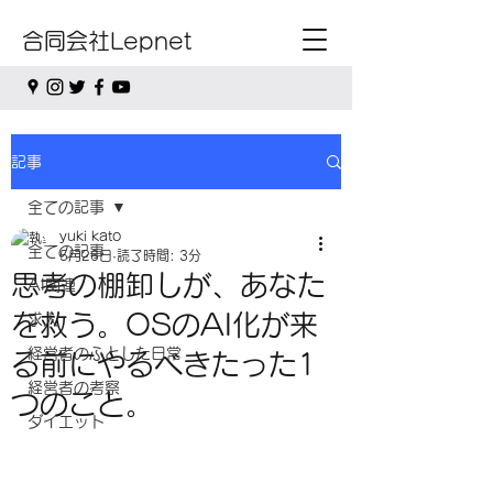
合同会社Lepnet
記事
全ての記事
yuki kato
全ての記事
5月26日
読了時間: 3分
思考の棚卸しが、あなた
AI関連
を救う。OSのAI化が来
求人
経営者のふとした日常
る前にやるべきたった1
経営者の考察
つのこと。
ダイエット