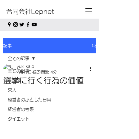
合同会社Lepnet
記事
全ての記事
yuki kato
全ての記事
1月17日
読了時間: 4分
選挙に行く行為の価値
AI関連
求人
経営者のふとした日常
経営者の考察
ダイエット