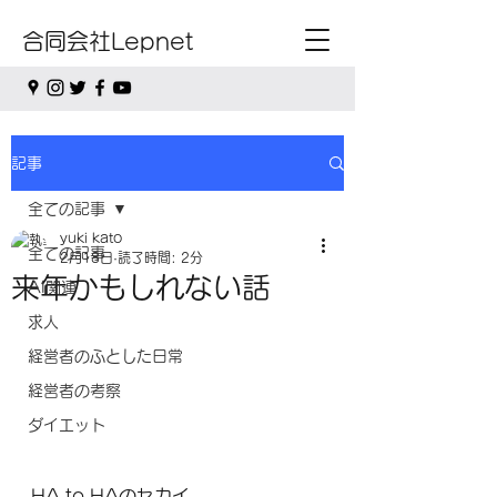
合同会社Lepnet
記事
全ての記事
yuki kato
全ての記事
2月18日
読了時間: 2分
来年かもしれない話
AI関連
求人
経営者のふとした日常
経営者の考察
ダイエット
HA to HAのセカイ