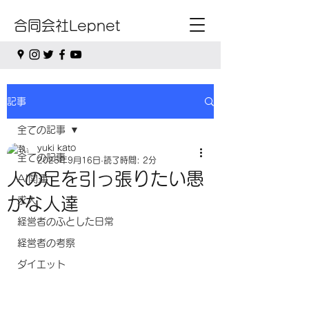
合同会社Lepnet
記事
全ての記事
yuki kato
全ての記事
2025年9月16日
読了時間: 2分
人の足を引っ張りたい愚
AI関連
かな人達
求人
経営者のふとした日常
経営者の考察
ダイエット