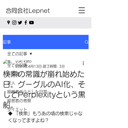
合同会社Lepnet
記事
全ての記事
yuki kato
全ての記事
2025年4月13日
読了時間: 3分
検索の常識が崩れ始めた
AI関連
日。グーグルのAI化、そ
求人
経営者のふとした日常
してPerplexityという黒
経営者の考察
船。
ダイエット
◆ 「検索」もうあの頃の検索じゃな
くなってますよね？