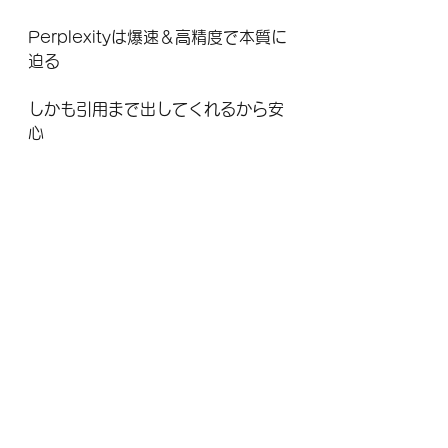
Perplexityは爆速＆高精度で本質に
迫る
しかも引用まで出してくれるから安
心
そして、私達が書く文章も「読者の
ため」から「AIのため」も意識する
時代へ。
◆まとめ：情報発信者としての立ち
回りを変える時
今後の検索はこうなります