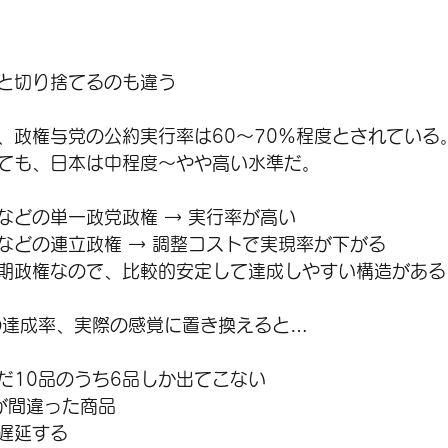
と切り捨てるのも違う
、政権与党の公約実行率は60〜70％程度とされている
ても、日本は中程度〜やや高い水準だ。
などの単一政党政権 → 実行率が高い
などの連立政権 → 調整コストで実現率が下がる
期政権なので、比較的安定して達成しやすい構造がある
の達成率、実際の感覚に置き換えると…
だ10品のうち6品しか出てこない
が間違った商品
本遅延する