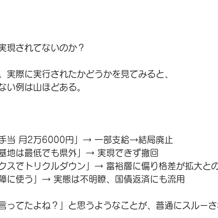
実現されてないのか？
。実際に実行されたかどうかを見てみると、
ない例は山ほどある。
当 月2万6000円」→ 一部支給→結局廃止
基地は最低でも県外」→ 実現できず撤回
クスでトリクルダウン」→ 富裕層に偏り格差が拡大と
障に使う」→ 実態は不明瞭、国債返済にも流用
言ってたよね？」と思うようなことが、普通にスルーさ