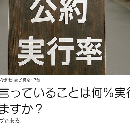
年7月9日
読了時間: 3分
言っていることは何%実
ますか？
グである