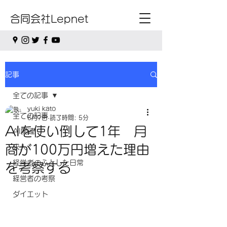
合同会社Lepnet
記事
全ての記事
yuki kato
全ての記事
5月7日
読了時間: 5分
AIを使い倒して1年 月
AI関連
商が100万円増えた理由
求人
経営者のふとした日常
を考察する
経営者の考察
ダイエット