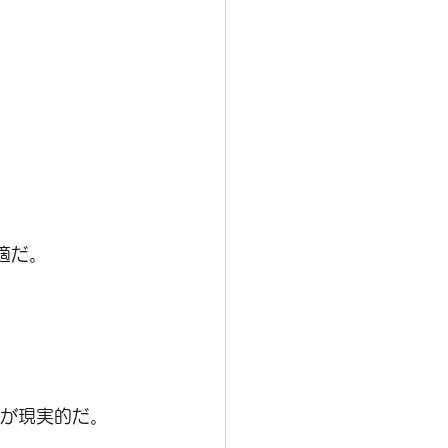
適だ。
のが現実的だ。