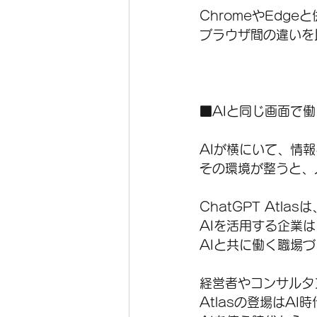
ChromeやEdg
ブラウザ間の違いを
■AIと同じ画面で
AIが横にいて、情
その環境が整うと、
ChatGPT Atl
AIを活用する企業
AIと共に働く職場
経営者やコンサルタ
Atlasの登場はA