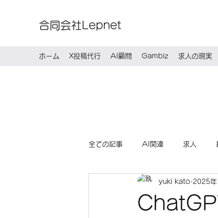
合同会社Lepnet
ホーム
X投稿代行
AI顧問
Gambiz
求人の現実
全ての記事
AI関連
求人
yuki kato
2025
ChatG