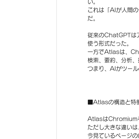
い。
これは「AIが人間
だ。
従来のChatGPT
使う形式だった。
一方でAtlasは、C
検索、要約、分析、
つまり、AIがツー
■Atlasの構造と特
AtlasはChrom
ただし大きな違いは
今見ているページの