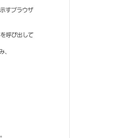
を示すブラウザ
Iを呼び出して
込み、
る。