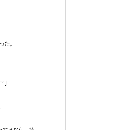
った。
？」
。