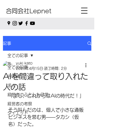
合同会社Lepnet
記事
全ての記事
yuki kato
全ての記事
2025年4月15日
読了時間: 2分
AIを間違って取り入れた
AI関連
人の話
求人
経営者のふとした日常
「よし、これからはAIの時代だ！」
経営者の考察
そう叫んだのは、個人で小さな通販
ダイエット
ビジネスを営む男――タカシ（仮
名）だった。