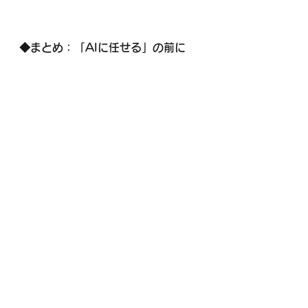
◆まとめ：「AIに任せる」の前に
「何をしたいか」を決めよう
AIは使うもの。使われるものじゃな
い。
「とりあえず流行ってるから使う」
は、一番失敗しやすいパターン。
目的を持って、使いどころを見極め
ることこそが、AI時代を生き抜く鍵
になる。
経営者ブログ
経営者
AI
AIの使い方
AI活用
テクノロジー
ChatGPT
IT
AI関連
経営者のふとした日常