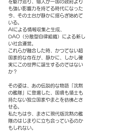
を駆け巡り、個人が一国の政府より
も強い影響力を持てる時代になった
今、その土台が静かに揺らぎ始めて
いる。
AIによる情報収集と生成、
DAO（分散型自律組織）による新し
い社会運営。
これらが融合した時、かつてない超
国家的な存在が、静かに、しかし確
実にこの世界に誕生するのではない
か？
その姿は、あの伝説的な物語「沈黙
の艦隊」に登場した、国境も領土も
持たない独立国家やまとを彷彿とさ
せる。
私たちは今、まさに現代版沈黙の艦
隊のはじまりに立ち会っているのか
もしれない。