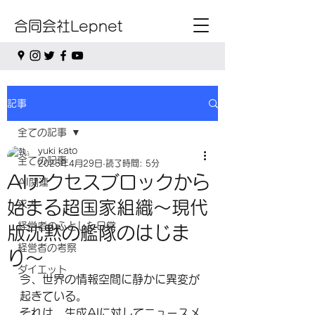
合同会社Lepnet
記事
全ての記事
yuki kato
全ての記事
2025年4月29日
読了時間: 5分
AIアクセスブロックから
AI関連
始まる超国家組織〜現代
求人
経営者のふとした日常
版沈黙の艦隊のはじま
経営者の考察
り〜
ダイエット
今、世界の情報空間に静かに異変が
起きている。
それは、生成AIに対してニュースメ