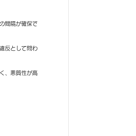
mの間隔が確保で
違反として問わ
く、悪質性が高