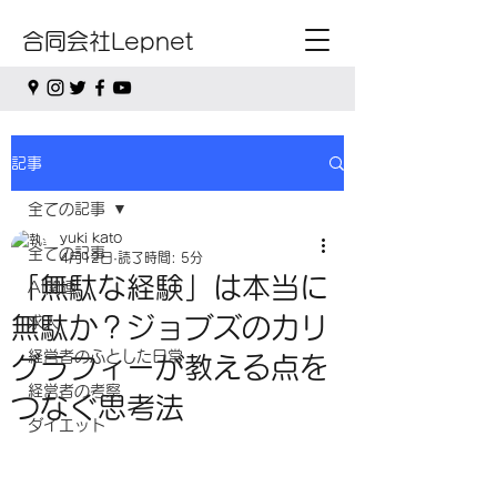
合同会社Lepnet
記事
全ての記事
yuki kato
全ての記事
4月12日
読了時間: 5分
「無駄な経験」は本当に
AI関連
無駄か？ジョブズのカリ
求人
経営者のふとした日常
グラフィーが教える点を
経営者の考察
つなぐ思考法
ダイエット