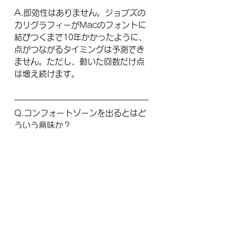
A.即効性はありません。ジョブズの
カリグラフィーがMacのフォントに
結びつくまで10年かかったように、
点がつながるタイミングは予測でき
ません。ただし、動いた回数だけ点
は増え続けます。
Q.コンフォートゾーンを出るとはど
ういう意味か？
A.コンフォートゾーンとは、自分が
慣れ親しんだ行動パターンや環境の
ことです。その外に出るとは、不快
感や緊張を伴う新しい経験に意図的
に踏み込むことを指します。これを
繰り返すことで適応力と自己効力感
が高まります。