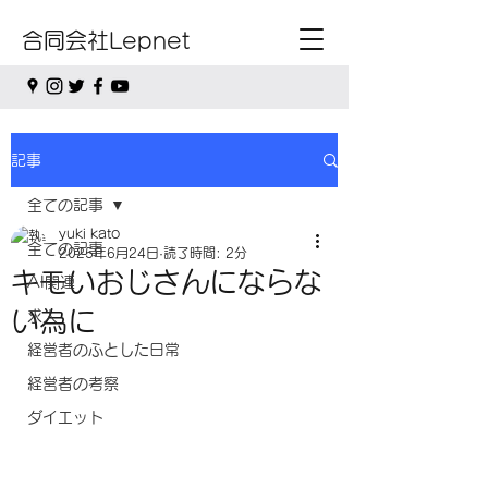
合同会社Lepnet
記事
全ての記事
yuki kato
全ての記事
2025年6月24日
読了時間: 2分
キモいおじさんにならな
AI関連
い為に
求人
経営者のふとした日常
経営者の考察
ダイエット