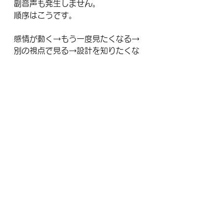
副音声も発生しません。
順序はこうです。
感情が動く→もう一度見たくなる→
別の視点で見る→設計を知りたくな
る。
この導線を西野が最初から描いてい
たとしたら、答えは明らかです。
彼は体験設計者であり、量子的な観
測体験をエンタメの形で世に出し
た、最初の人間の1人かもしれませ
ん。
次に西野が何を作るかはわかりませ
ん。ファンとしての楽しませ方、構
造を知る人への楽しませ方、きっと
また新しいエンタメでワクワクさせ