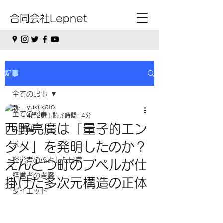
合同会社Lepnet
記事
全ての記事
yuki kato
全ての記事
4月26日
読了時間: 4分
西野亮廣は「量子的エン
AI関連
タメ」を発明したのか？
求人
経営者のふとした日常
えんとつ町のプペルが仕
経営者の考察
掛けた多次元構造の正体
ダイエット