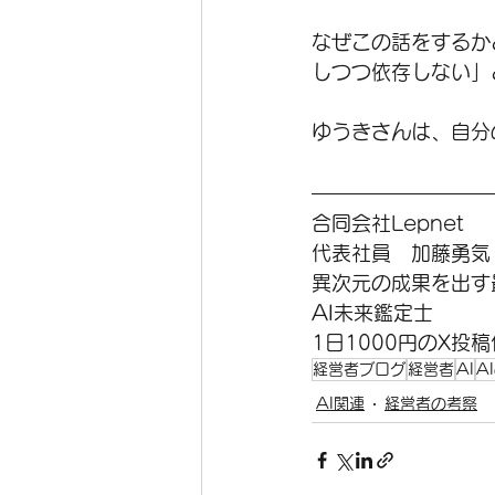
なぜこの話をするか
しつつ依存しない」
ゆうきさんは、自分
合同会社Lepnet　
代表社員　加藤勇気　htt
異次元の成果を出す
AI未来鑑定士　
1日1000円のX投
経営者ブログ
経営者
AI
A
AI関連
経営者の考察