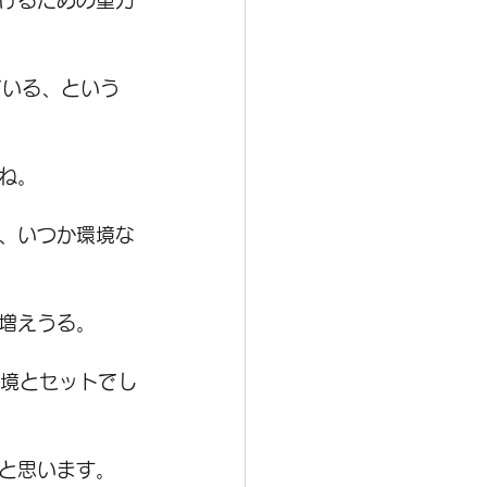
けるための重力
ている、という
ね。
、いつか環境な
増えうる。
環境とセットでし
と思います。