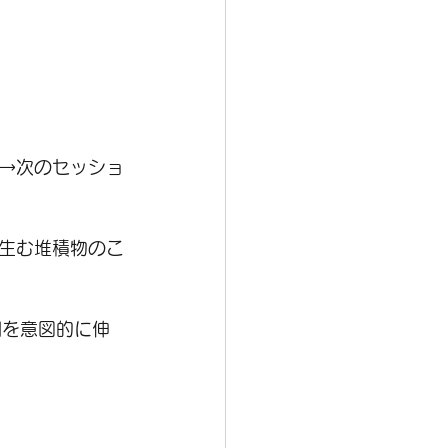
→次のセッショ
生む堆積物のこ
間を意図的に伸