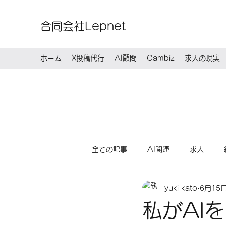
合同会社Lepnet
ホーム
X投稿代行
AI顧問
Gambiz
求人の現実
全ての記事
AI関連
求人
yuki kato
6月15
私がAI