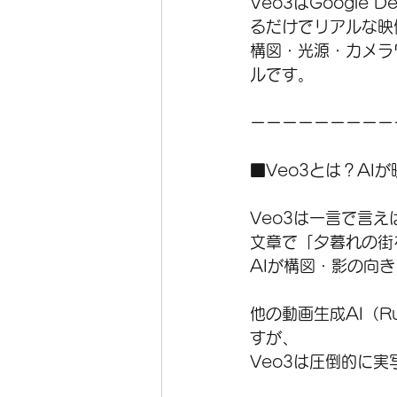
Veo3はGoogle
るだけでリアルな映
構図・光源・カメラ
ルです。
ーーーーーーーーー
■Veo3とは？AI
Veo3は一言で言
文章で「夕暮れの街
AIが構図・影の向
他の動画生成AI（R
すが、
Veo3は圧倒的に