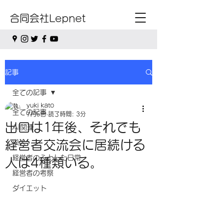
合同会社Lepnet
記事
全ての記事
yuki kato
全ての記事
7月5日
読了時間: 3分
出口は1年後、それでも
AI関連
経営者交流会に居続ける
求人
経営者のふとした日常
人は4種類いる。
経営者の考察
ダイエット