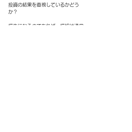
投資の結果を直視しているかどう
か？
損失になるのであれば、損切は通常
の行動です。
◇古株とは何者か？
古株とは出口条件を破った人ではあ
りません。
出口条件を持たずに入口を通った人
の成れ果てなのではないか？
だからこそ今居る人に必要なのは退
会届ではなく問い直しです。