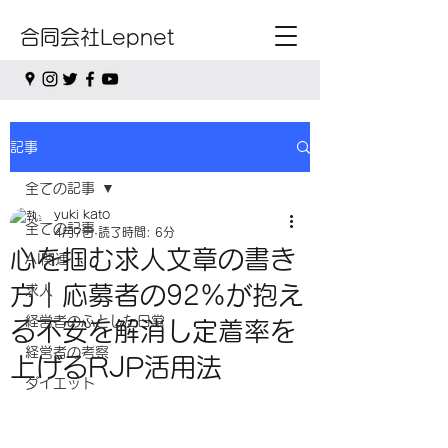
合同会社Lepnet
記事
全ての記事
yuki kato
全ての記事
4月7日
読了時間: 6分
心を掴む求人文章の書き
AI関連
方｜応募者の92%が抱え
求人
経営者のふとした日常
る不安を解消し定着率を
経営者の考察
上げるRJP活用法
ダイエット