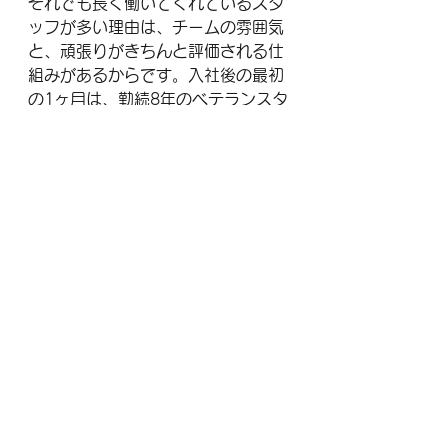
それでも長く働いてくれているスタ
ッフが多い理由は、チームの雰囲気
と、頑張りがきちんと評価される仕
組みがあるからです。入社後の最初
の1ヶ月は、勤続8年のベテランスタ
ッフが隣でフォローします。質問は
何度でも歓迎、という人です。
ネガティブな開示と、顔の見える安
心感をセットで入れたことで、応募
数は約2割減りました。
しかし3ヶ月定着率は、それ以前の
58%から81%まで上昇しました。
採用コストで計算すると、年間で約
120万円の削減につながりました。
応募数が減っても、採用の成果は上